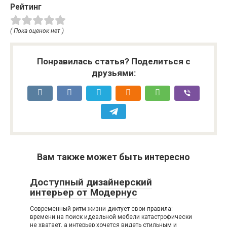
микроклимата в
Релаксации в Вашем
Рейтинг
доме
Доме
( Пока оценок нет )
Понравилась статья? Поделиться с
друзьями:
Вам также может быть интересно
Доступный дизайнерский
интерьер от Модернус
Современный ритм жизни диктует свои правила:
времени на поиск идеальной мебели катастрофически
не хватает, а интерьер хочется видеть стильным и