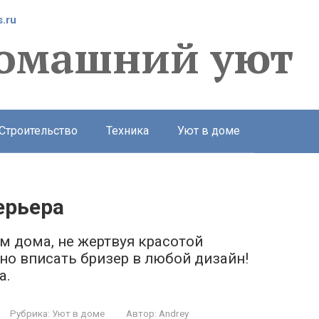
.ru
омашний уют
Строительство
Техника
Уют в доме
ерьера
 дома, не жертвуя красотой
тно вписать бризер в любой дизайн!
а.
Рубрика:
Уют в доме
Автор:
Andrey