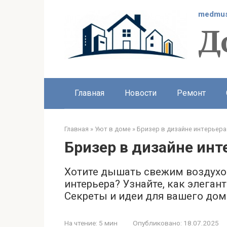
Перейти
medmus
к
Д
контенту
Главная
Новости
Ремонт
Главная
»
Уют в доме
»
Бризер в дизайне интерьера
Бризер в дизайне инт
Хотите дышать свежим воздухом
интерьера? Узнайте, как элеган
Секреты и идеи для вашего дом
На чтение:
5 мин
Опубликовано:
18.07.2025