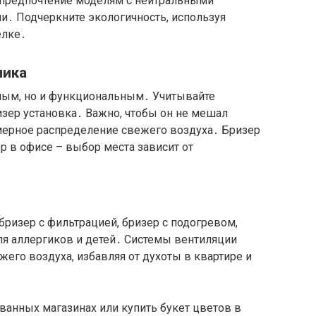
е предпочтение моделям с нейтральными
и․ Подчеркните экологичность, используя
елке․
мика
ным, но и функциональным․ Учитывайте
зер установка․ Важно, чтобы он не мешал
ерное распределение свежего воздуха․ Бризер
ер в офисе – выбор места зависит от
бризер с фильтрацией, бризер с подогревом,
ля аллергиков и детей․ Системы вентиляции
его воздуха, избавляя от духоты в квартире и
ванных магазинах или купить букет цветов в