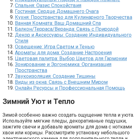
Спальня: Оазис Спокойствия
Гостиная: Сердце Домашнего Очага
Кухня: Пространство для Кулинарного Творчества
Ванная Комната: Ваш Домашний Спа
Балкон/Терраса/Веранда: Связь с Природой
Декор и Аксессуары: Создание Индивидуального
Стиля
Освещение: Игра Светом и Тенью
Ароматы для дома: Создание Настроения
Цветовая палитра: Выбор Цветов для Гармонии
Зонирование и Эргономика: Организация
Пространства
Звукоизоляция: Создание Тишины
Виды из окна: Связь с Внешним Миром
Онлайн Ресурсы и Профессиональная Помощь
Зимний Уют и Тепло
Зимой особенно важно создать ощущение тепла и уюта.
Используйте мягкие пледы, декоративные подушки,
зажгите свечи и добавьте ароматы для дома с нотками
хвои или корицы. Рассмотрите установку небольшого
электрического камина для дополнительного тепла и