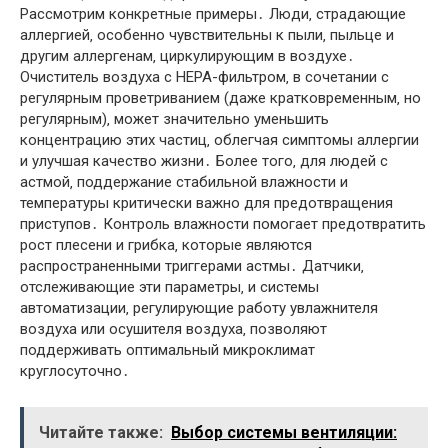
Рассмотрим конкретные примеры․ Люди‚ страдающие
аллергией‚ особенно чувствительны к пыли‚ пыльце и
другим аллергенам‚ циркулирующим в воздухе․
Очиститель воздуха с HEPA-фильтром‚ в сочетании с
регулярным проветриванием (даже кратковременным‚ но
регулярным)‚ может значительно уменьшить
концентрацию этих частиц‚ облегчая симптомы аллергии
и улучшая качество жизни․ Более того‚ для людей с
астмой‚ поддержание стабильной влажности и
температуры критически важно для предотвращения
приступов․ Контроль влажности помогает предотвратить
рост плесени и грибка‚ которые являются
распространенными триггерами астмы․ Датчики‚
отслеживающие эти параметры‚ и системы
автоматизации‚ регулирующие работу увлажнителя
воздуха или осушителя воздуха‚ позволяют
поддерживать оптимальный микроклимат
круглосуточно․
Читайте также:
Выбор системы вентиляции: