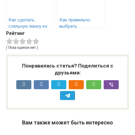
Как сделать
Как правильно
стильную ванну из
выбрать
бетона своими
автоматическую
Рейтинг
руками
кофемашину для
дома
( Пока оценок нет )
Понравилась статья? Поделиться с
друзьями:
Вам также может быть интересно