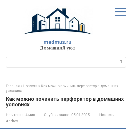
Перейти
к
контенту
medmus.ru
Домашний уют
Поиск:
Главная
»
Новости
»
Как можно починить перфоратор в домашних
условиях
Как можно починить перфоратор в домашних
условиях
На чтение:
4 мин
Опубликовано:
05.01.2025
Новости
Andrey