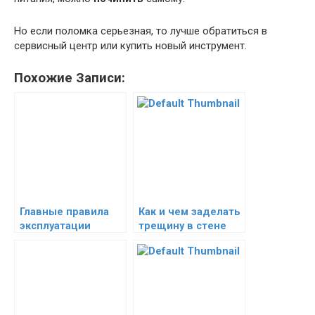
Но если поломка серьезная, то лучше обратиться в
сервисный центр или купить новый инструмент.
Похожие Записи:
Главные правила
Как и чем заделать
эксплуатации
трещину в стене
джакузи как
самые надёжные
включить и
варианты
пользоваться без
проблем долгие
годы