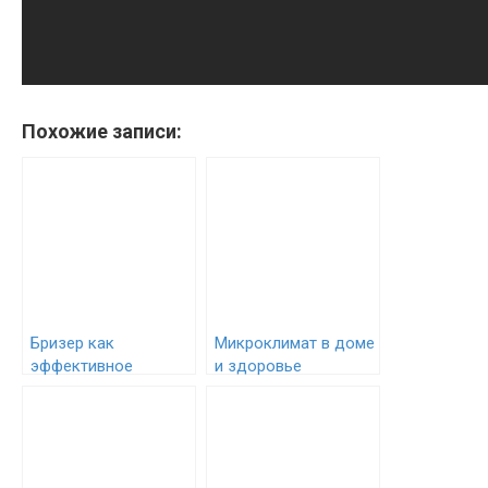
Похожие записи:
Бризер как
Микроклимат в доме
эффективное
и здоровье
средство для
домочадцев
улучшения качества
воздуха в доме