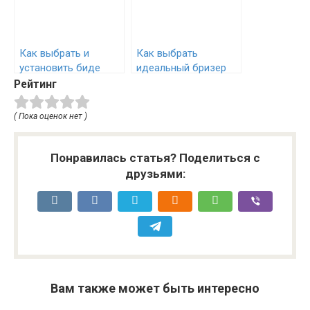
Как выбрать и
Как выбрать
установить биде
идеальный бризер
своими руками
для вашего дома:
Рейтинг
советы экспертов
( Пока оценок нет )
Понравилась статья? Поделиться с
друзьями:
Вам также может быть интересно