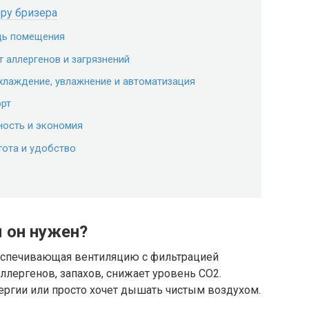
ру бризера
дь помещения
т аллергенов и загрязнений
охлаждение, увлажнение и автоматизация
орт
ность и экономия
тота и удобство
м он нужен?
обеспечивающая вентиляцию с фильтрацией
аллергенов, запахов, снижает уровень CO2.
ллергии или просто хочет дышать чистым воздухом.