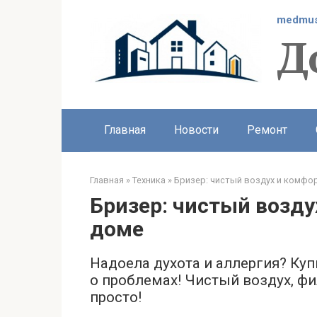
Перейти
medmus
к
Д
контенту
Главная
Новости
Ремонт
Главная
»
Техника
»
Бризер: чистый воздух и комфо
Бризер: чистый возду
доме
Надоела духота и аллергия? Куп
о проблемах! Чистый воздух, фи
просто!