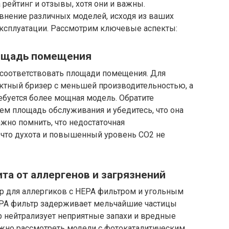
 рейтинг и отзывы, хотя они и важны.
внение различных моделей, исходя из ваших
эксплуатации. Рассмотрим ключевые аспекты:
лощадь помещения
соответствовать площади помещения. Для
ктный бризер с меньшей производительностью, а
ебуется более мощная модель. Обратите
ем площадь обслуживания и убедитесь, что она
жно помнить, что недостаточная
 что духота и повышенный уровень CO2 не
ита от аллергенов и загрязнений
зер для аллергиков с HEPA фильтром и угольным
EPA фильтр задерживает мельчайшие частицы
р нейтрализует неприятные запахи и вредные
жно рассмотреть модели с фотокаталитическим