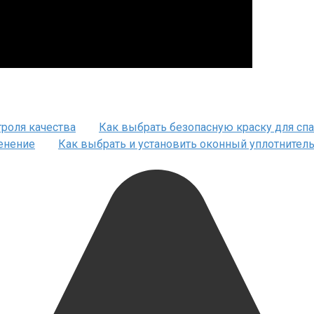
троля качества
Как выбрать безопасную краску для сп
енение
Как выбрать и установить оконный уплотнител