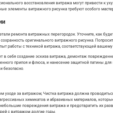
ионального восстановления витража могут привести к ух
ные элементы витражного рисунка требуют особого мастер
ии
тали ремонта витражных перегородок. Уточните, как буде
 сохранность оригинального витражного рисунка. Попросит
опыт работы с техникой витража, соответствующей вашему 
 в себя создание эскиза витража, демонтаж поврежденны
нного припоя и флюса, и нанесение защитной патины для в
и безопасно.
ном уходе за витражом; Чистка витража должна проводить
агрессивных химикатов и абразивных материалов, которые
небольшие повреждения витража и предотвратить их разв
рей с витражом долгие годы.