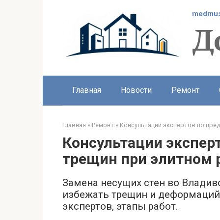
Перейти
medmus
к
Д
контенту
Главная
Новости
Ремонт
Главная
»
Ремонт
»
Консультации экспертов по пре
Консультации экспер
трещин при элитном 
Замена несущих стен во Владиво
избежать трещин и деформаций
экспертов, этапы работ.