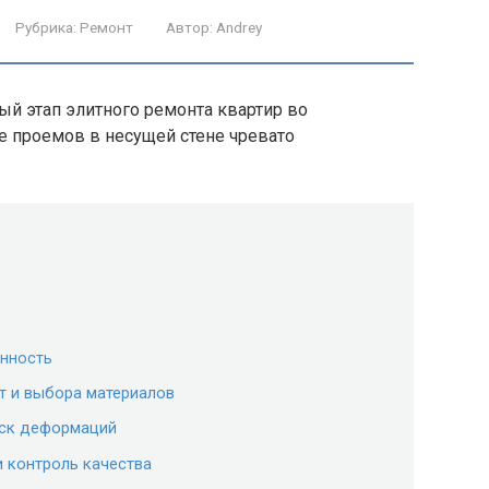
Рубрика:
Ремонт
Автор:
Andrey
й этап элитного ремонта квартир во
е проемов в несущей стене чревато
енность
т и выбора материалов
иск деформаций
и контроль качества