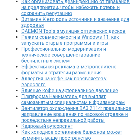
Как организовать дезинфекцию от тараканов
на предприятии, чтобы избежать потерь и
сохранить репутацию
Витамин K его роль источники и значение для
здоровья
DAEMON Tools эмуляция оптических дисков
Режим совместимости в Windows 11: как
запускать старые программы и игры
Профессиональная модернизация и
техническое совершенствование
беспилотных систем
Эффективная реклама в метрополитене
форматы и стратегии размещения
Аллергия на кофе как проявляется у
взрослого
Влияние кофе на артериальное давление
Платформа Наниматель для выплат
самозанятым специалистам и фрилансерам
Вентилятор охлаждения ВАЗ 2114: правильное
направление вращения по часовой стрелке и
последствия неправильной работы
Кадровый аутсорсинг
Как холодное остекление балконов может
изменить ваше пространство