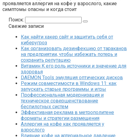
проявляется аллергия на кофе у взрослого, какие
симптомы опасны и когда стоит
Поиск:
Свежие записи
Как найти хакер сайт и защитить себя от
киберугроз
Как организовать дезинфекцию от тараканов
на предприятии, чтобы избежать потерь и
сохранить репутацию
Витамин K его роль источники и значение для
здоровья
DAEMON Tools эмуляция оптических дисков
Режим совместимости в Windows 11: как
запускать старые программы и игры
Профессиональная модернизация и
техническое совершенствование
беспилотных систем
Эффективная реклама в метрополитене
форматы и стратегии размещения
Аллергия на кофе как проявляется у
взрослого
Влияние кофе на артериальное давление