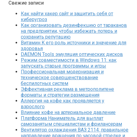
Свежие записи
Как найти хакер сайт и защитить себя от
киберугроз
Как организовать дезинфекцию от тараканов
на предприятии, чтобы избежать потерь и
сохранить репутацию
Витамин K его роль источники и значение для
здоровья
DAEMON Tools эмуляция оптических дисков
Режим совместимости в Windows 11: как
запускать старые программы и игры
Профессиональная модернизация и
техническое совершенствование
беспилотных систем
Эффективная реклама в метрополитене
форматы и стратегии размещения
Аллергия на кофе как проявляется у
взрослого
Влияние кофе на артериальное давление
Платформа Наниматель для выплат
самозанятым специалистам и фрилансерам
Вентилятор охлаждения ВАЗ 2114: правильное
направление вращения по часовой стрелке и