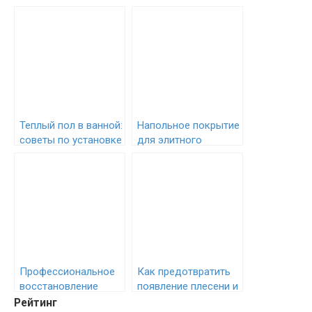
Теплый пол в ванной:
Напольное покрытие
советы по установке
для элитного
и распространенные
ремонта квартир во
ошибки
Владивостоке с
домашними
животными
Профессиональное
Как предотвратить
восстановление
появление плесени и
потолочных балок
грибка после замены
Рейтинг