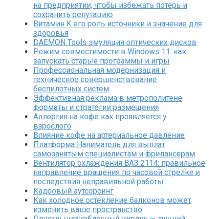
на предприятии, чтобы избежать потерь и
сохранить репутацию
Витамин K его роль источники и значение для
здоровья
DAEMON Tools эмуляция оптических дисков
Режим совместимости в Windows 11: как
запускать старые программы и игры
Профессиональная модернизация и
техническое совершенствование
беспилотных систем
Эффективная реклама в метрополитене
форматы и стратегии размещения
Аллергия на кофе как проявляется у
взрослого
Влияние кофе на артериальное давление
Платформа Наниматель для выплат
самозанятым специалистам и фрилансерам
Вентилятор охлаждения ВАЗ 2114: правильное
направление вращения по часовой стрелке и
последствия неправильной работы
Кадровый аутсорсинг
Как холодное остекление балконов может
изменить ваше пространство
Почему шлакоблочный кирпич — лучший