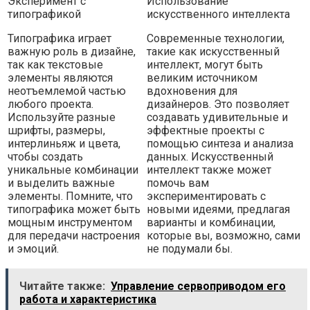
Эксперимент с
Использование
типографикой
искусственного интеллекта
Типографика играет
Современные технологии,
важную роль в дизайне,
такие как искусственный
так как текстовые
интеллект, могут быть
элементы являются
великим источником
неотъемлемой частью
вдохновения для
любого проекта.
дизайнеров. Это позволяет
Используйте разные
создавать удивительные и
шрифты, размеры,
эффектные проекты с
интерлиньяж и цвета,
помощью синтеза и анализа
чтобы создать
данных. Искусственный
уникальные комбинации
интеллект также может
и выделить важные
помочь вам
элементы. Помните, что
экспериментировать с
типографика может быть
новыми идеями, предлагая
мощным инструментом
варианты и комбинации,
для передачи настроения
которые вы, возможно, сами
и эмоций.
не подумали бы.
Читайте также:
Управление сервоприводом его
работа и характеристика