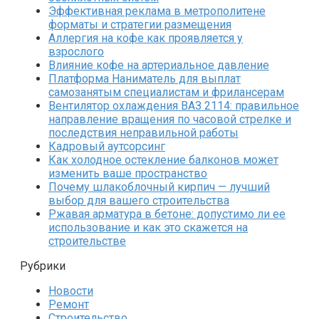
Эффективная реклама в метрополитене
форматы и стратегии размещения
Аллергия на кофе как проявляется у
взрослого
Влияние кофе на артериальное давление
Платформа Наниматель для выплат
самозанятым специалистам и фрилансерам
Вентилятор охлаждения ВАЗ 2114: правильное
направление вращения по часовой стрелке и
последствия неправильной работы
Кадровый аутсорсинг
Как холодное остекление балконов может
изменить ваше пространство
Почему шлакоблочный кирпич — лучший
выбор для вашего строительства
Ржавая арматура в бетоне: допустимо ли ее
использование и как это скажется на
строительстве
Рубрики
Новости
Ремонт
Строительство