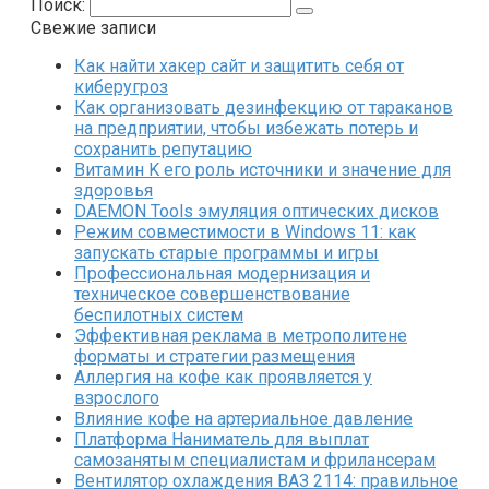
Поиск:
Свежие записи
Как найти хакер сайт и защитить себя от
киберугроз
Как организовать дезинфекцию от тараканов
на предприятии, чтобы избежать потерь и
сохранить репутацию
Витамин K его роль источники и значение для
здоровья
DAEMON Tools эмуляция оптических дисков
Режим совместимости в Windows 11: как
запускать старые программы и игры
Профессиональная модернизация и
техническое совершенствование
беспилотных систем
Эффективная реклама в метрополитене
форматы и стратегии размещения
Аллергия на кофе как проявляется у
взрослого
Влияние кофе на артериальное давление
Платформа Наниматель для выплат
самозанятым специалистам и фрилансерам
Вентилятор охлаждения ВАЗ 2114: правильное