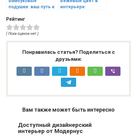
Бамбуковые
Бежевый цвет в
подушки: ваш путь к
интерьере:
здоровому сну и
создаем уют и
Рейтинг
комфорту
гармонию
( Пока оценок нет )
Понравилась статья? Поделиться с
друзьями:
Вам также может быть интересно
Доступный дизайнерский
интерьер от Модернус