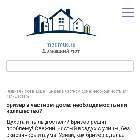
Перейти
к
контенту
medmus.ru
Домашний уют
Поиск:
Главная
»
Уют в доме
»
Бризер в частном доме: необходимость или
излишество?
Бризер в частном доме: необходимость или
излишество?
Духота и пыль достали? Бризер решит
проблему! Свежий, чистый воздух с улицы, без
сквозняков и шума. Узнай, как бризер сделает